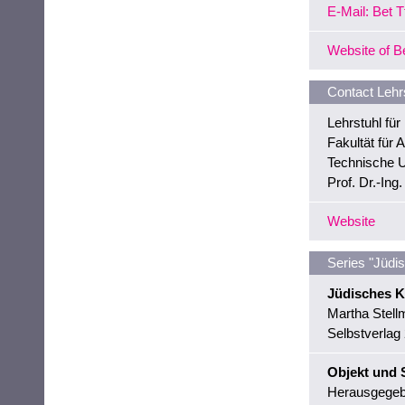
E-Mail: Bet Tf
Website of Be
Contact Lehr
Lehrstuhl fü
Fakultät für A
Technische U
Prof. Dr.-Ing
Website
Series "Jüdi
Jüdisches Ku
Martha Stell
Selbstverlag
Objekt und S
Herausgegebe