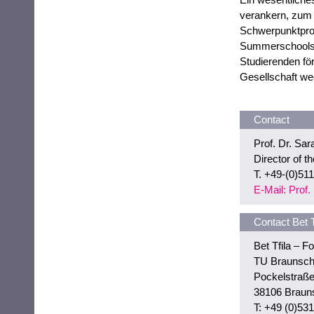
verankern, zum B
Schwerpunktpro
Summerschools e
Studierenden fö
Gesellschaft we
Contact
Prof. Dr. Sa
Director of 
T. +49-(0)51
E-Mail: Prof
Contact Bet T
Bet Tfila – F
TU Braunsch
Pockelstraße
38106 Braun
T: +49 (0)53