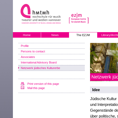
Home
News
The EZJM
Library/Arch
Profile
Persons to contact
Associates
International Advisory Board
Netzwerk jüdisches Kulturerbe
Netzwerk jüd
Print version of this page
Mail this page
Idee
Jüdische Kultur
und Interpretatio
Gegenstände des
über politische,