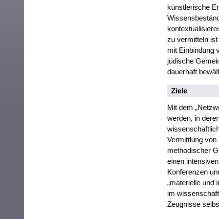
künstlerische E
Wissensbestände
kontextualisiere
zu vermitteln ist
mit Einbindung 
jüdische Gemeind
dauerhaft bewäl
Ziele
Mit dem „Netzwer
werden, in dere
wissenschaftlic
Vermittlung von 
methodischer Gr
einen intensive
Konferenzen und
„materielle und 
im wissenschaft
Zeugnisse selbs