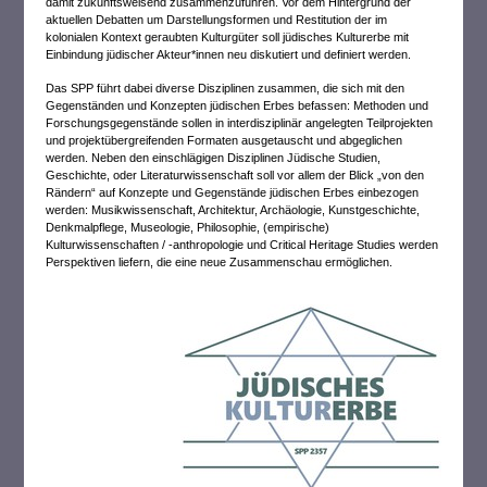
damit zukunftsweisend zusammenzuführen. Vor dem Hintergrund der
aktuellen Debatten um Darstellungsformen und Restitution der im
kolonialen Kontext geraubten Kulturgüter soll jüdisches Kulturerbe mit
Einbindung jüdischer Akteur*innen neu diskutiert und definiert werden.
Das SPP führt dabei diverse Disziplinen zusammen, die sich mit den
Gegenständen und Konzepten jüdischen Erbes befassen: Methoden und
Forschungsgegenstände sollen in interdisziplinär angelegten Teilprojekten
und projektübergreifenden Formaten ausgetauscht und abgeglichen
werden. Neben den einschlägigen Disziplinen Jüdische Studien,
Geschichte, oder Literaturwissenschaft soll vor allem der Blick „von den
Rändern“ auf Konzepte und Gegenstände jüdischen Erbes einbezogen
werden: Musikwissenschaft, Architektur, Archäologie, Kunstgeschichte,
Denkmalpflege, Museologie, Philosophie, (empirische)
Kulturwissenschaften / -anthropologie und Critical Heritage Studies werden
Perspektiven liefern, die eine neue Zusammenschau ermöglichen.