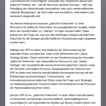
„transhistorischer Gerechtigkeit“ verknüpft sind. Reaktionen darauf sind
politische Projekte, die – wie die Idee eines geeinten Europas – über das
Paradigma des Nationalstaats hinausgehen, aber auch wiederauflebende
nationale Bewegungen, die nicht selten anti-europäisch, antisemitisch und
rassistisch eingestellt sind.
Vor diesem Hintergrund avanciert „jüdisches Kulturerbe“ zu einer
Ressource für politische Intervention von paradigmatischer Qualität, mittels
derer die Gesellschaften zu „Toleranz“ erzogen werden sollen. Dabei
drängt sich die Frage auf, was aus dem bisherigen Umgang mit jüdischem
Kulturerbe für die heutigen gesellschaftlichen Herausforderungen abgeleitet
werden kann.
Anliegen des SPP ist daher eine Reflexion der Diskursivierung des
kulturellen Erbes europäischer Juden unter Einbeziehen der Critical
Heritage Studies. Damit verbunden ist eine Neubetrachtung der Konzepte
„jüdisches Kulturerbe“ (als kulturpolitische Ressource) und „Jewish
Heritage“ (als Gesamtheit aller Ausdrucksformen jüdischen Lebens) sowie
der mit ihnen verknüpften Prozesse. Ausgangspunkt der Diskurse des
SPP ist daher eine kritische interdisziplinäre Auseinandersetzung mit den
Entstehungszusammenhängen, Transmissions- und
Innovationsprozessen jüdischen Erbes sowie die Frage nach Strategien
zur Einbindung jüdischer Gemeinschaften und Institutionen in die Prozesse
der Patrimonialisierung ihres Erbes.
Ziel des SPP ist es, „jüdisches Kulturerbe“ in neuer Weise transdisziplinär
zu betrachten und bisherige wissenschaftliche, denkmalpflegerische,
museologische und kulturpolitische Arbeiten auf diesem Gebiet kritisch und