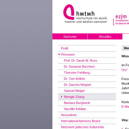
Startseite
Aktuelles
Men
Profil
Personen
Wiss
Prof. Dr. Sarah M. Ross
im F
Dr. Susanne Borchers
Ury"
Thorsten Fehlberg
Dr. Tom Kellner
Fors
Musik
Dr. Sascha Wegner
Jahrh
Samuel Weigel
chine
Mengjie Zhang
Konta
Barbara Burghardt
E-Mai
Vassiliki Kefalas
Assoziierte
Vita:
International Advisory Board
Netzwerk jüdisches Kulturerbe