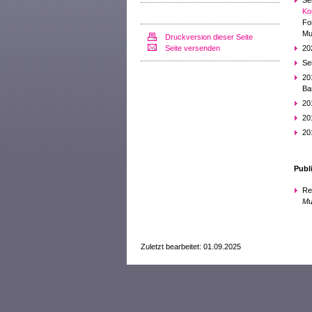
Se
Ko
Fo
Mu
Druckversion dieser Seite
Seite versenden
20
Se
20
Ba
20
20
20
Publ
Re
Mu
Zuletzt bearbeitet: 01.09.2025