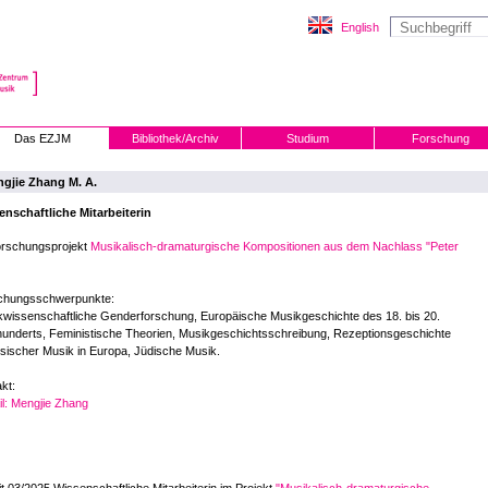
English
Das EZJM
Bibliothek/Archiv
Studium
Forschung
gjie Zhang M. A.
enschaftliche Mitarbeiterin
orschungsprojekt
Musikalisch-dramaturgische Kompositionen aus dem Nachlass "Peter
chungsschwerpunkte:
wissenschaftliche Genderforschung, Europäische Musikgeschichte des 18. bis 20.
underts, Feministische Theorien, Musikgeschichtsschreibung, Rezeptionsgeschichte
sischer Musik in Europa, Jüdische Musik.
kt:
l: Mengjie Zhang