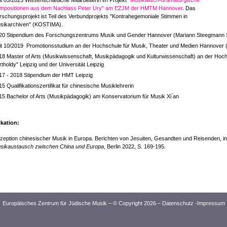
it 03/2025 Wissenschaftliche Mitarbeiterin im Projekt
"Musikalisch-dramaturgische
mpositionen aus dem Nachlass Peter Ury" am EZJM der HMTM Hannover
. Das
rschungsprojekt ist Teil des Verbundprojekts "Kontrahegemoniale Stimmen in
sikarchiven" (KOSTIMA).
20 Stipendium des Forschungszentrums Musik und Gender Hannover (Mariann Steegmann S
it 10/2019 Promotionsstudium an der Hochschule für Musik, Theater und Medien Hannover 
18 Master of Arts (Musikwissenschaft, Musikpädagogik und Kulturwissenschaft) an der Hoch
rtholdy" Leipzig und der Universität Leipzig
17 - 2018 Stipendium der HMT Leipzig
15 Qualifikationszertifikat für chinesische Musiklehrerin
15 Bachelor of Arts (Musikpädagogik) am Konservatorium für Musik Xi ́an
ikation:
zeption chinesischer Musik in Europa. Berichten von Jesuiten, Gesandten und Reisenden, i
sikaustausch zwischen China und Europa
, Berlin 2022, S. 169-195.
Europäisches Zentrum für Jüdische Musik – © Copyright 2026 –
Datenschutz
-
Impressum