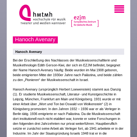
Hanoch Avenary
Hanoch Avenary
Bei der Erschließung des Nachlasses der Musikwissenschaftlerin und
Musikethnologin Edith Gerson-Kiwi, der sich im EZJM befindet, begegnet
der Name Hanoch Avenary häufig: Beide wurden im Mai 1908 geboren,
beide emigrierten Mitte der 1930er Jahre nach Palästina, und beide zählen
zu den „Pionieren“ der Musikwissenschaft in Israel.
Hanoch Avenary (ursprünglich Herbert Loewenstein) stammt aus Danzig
(1). Er studierte Musikwissenschaft, Literatur- und Kunstgeschichte in
Leipzig, München, Frankfurt am Main und Königsberg. 1931 wurde er mit
einer Arbeit über „Wort und Ton bei Oswald von Wolkenstein“ (2) in
Königsberg promoviert. In den Jahren 1932 – 1936 war er als Verleger in
Berlin tätig. 1936 emigrierte er nach Palästina. Da die Musikwissenschaft
dort institutionell noch nicht etabliert war, konnte er seine Forschungen in
den folgenden drei Jahrzehnten nur privat weiterführen. Hauptberuflich
setzte er zunächst seine Arbeit als Verleger fort, ab 1941 arbeitete er in der
Industrie. Im Jahr der Staatsgründung Israels 1948 trat er in die