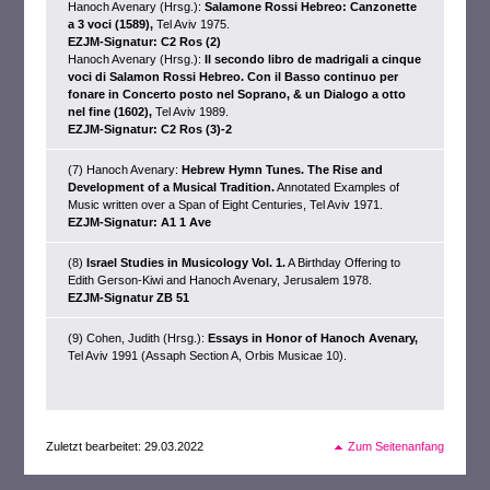
Hanoch Avenary (Hrsg.):
Salamone Rossi Hebreo: Canzonette
a 3 voci (1589),
Tel Aviv 1975.
EZJM-Signatur: C2 Ros (2)
Hanoch Avenary (Hrsg.):
Il secondo libro de madrigali a cinque
voci di Salamon Rossi Hebreo. Con il Basso continuo per
fonare in Concerto posto nel Soprano, & un Dialogo a otto
nel fine (1602),
Tel Aviv 1989.
EZJM-Signatur: C2 Ros (3)-2
(7) Hanoch Avenary:
Hebrew Hymn Tunes. The Rise and
Development of a Musical Tradition.
Annotated Examples of
Music written over a Span of Eight Centuries, Tel Aviv 1971.
EZJM-Signatur: A1 1 Ave
(8)
Israel Studies in Musicology Vol. 1.
A Birthday Offering to
Edith Gerson-Kiwi and Hanoch Avenary, Jerusalem 1978.
EZJM-Signatur ZB 51
(9) Cohen, Judith (Hrsg.):
Essays in Honor of Hanoch Avenary,
Tel Aviv 1991 (Assaph Section A, Orbis Musicae 10).
Zuletzt bearbeitet: 29.03.2022
Zum Seitenanfang