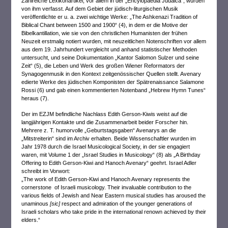
Zahlreiche Lexikonartikel, vor allem in der „Encylopaedia Judaica“, wurden
von ihm verfasst. Auf dem Gebiet der jüdisch-liturgischen Musik
veröffentlichte er u. a. zwei wichtige Werke: „The Ashkenazi Tradition of
Biblical Chant between 1500 and 1900“ (4), in dem er die Motive der
Bibelkantillation, wie sie von den christlichen Humanisten der frühen
Neuzeit erstmalig notiert wurden, mit neuzeitlichen Notenschriften vor allem
aus dem 19. Jahrhundert vergleicht und anhand statistischer Methoden
untersucht, und seine Dokumentation „Kantor Salomon Sulzer und seine
Zeit“ (5), die Leben und Werk des großen Wiener Reformators der
Synagogenmusik in den Kontext zeitgenössischer Quellen stellt. Avenary
edierte Werke des jüdischen Komponisten der Spätrenaissance Salamone
Rossi (6) und gab einen kommentierten Notenband „Hebrew Hymn Tunes“
heraus (7).
Der im EZJM befindliche Nachlass Edith Gerson-Kiwis weist auf die
langjährigen Kontakte und die Zusammenarbeit beider Forscher hin.
Mehrere z. T. humorvolle „Geburtstagsgaben“ Avenarys an die
„Mitstreiterin“ sind im Archiv erhalten. Beide Wissenschaftler wurden im
Jahr 1978 durch die Israel Musicological Society, in der sie engagiert
waren, mit Volume 1 der „Israel Studies in Musicology“ (8) als „A Birthday
Offering to Edith Gerson-Kiwi and Hanoch Avenary“ geehrt. Israel Adler
schreibt im Vorwort:
„The work of Edith Gerson-Kiwi and Hanoch Avenary represents the
cornerstone of Israeli musicology. Their invaluable contribution to the
various fields of Jewish and Near Eastern musical studies has aroused the
unaminous
[sic]
respect and admiration of the younger generations of
Israeli scholars who take pride in the international renown achieved by their
elders.“