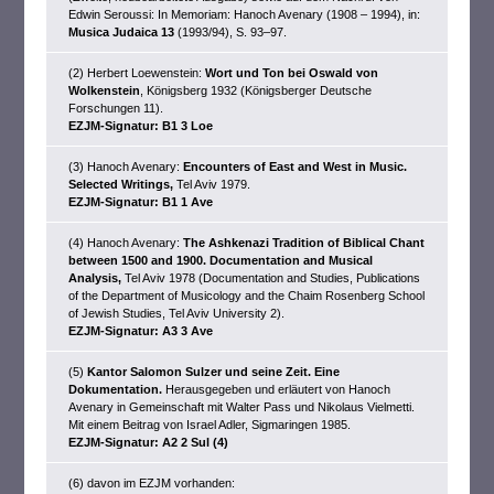
Edwin Seroussi: In Memoriam: Hanoch Avenary (1908 – 1994), in:
Musica Judaica 13
(1993/94), S. 93–97.
(2) Herbert Loewenstein:
Wort und Ton bei Oswald von
Wolkenstein
, Königsberg 1932 (Königsberger Deutsche
Forschungen 11).
EZJM-Signatur: B1 3 Loe
(3) Hanoch Avenary:
Encounters of East and West in Music.
Selected Writings,
Tel Aviv 1979.
EZJM-Signatur: B1 1 Ave
(4) Hanoch Avenary:
The Ashkenazi Tradition of Biblical Chant
between 1500 and 1900. Documentation and Musical
Analysis,
Tel Aviv 1978 (Documentation and Studies, Publications
of the Department of Musicology and the Chaim Rosenberg School
of Jewish Studies, Tel Aviv University 2).
EZJM-Signatur: A3 3 Ave
(5)
Kantor Salomon Sulzer und seine Zeit. Eine
Dokumentation.
Herausgegeben und erläutert von Hanoch
Avenary in Gemeinschaft mit Walter Pass und Nikolaus Vielmetti.
Mit einem Beitrag von Israel Adler, Sigmaringen 1985.
EZJM-Signatur: A2 2 Sul (4)
(6) davon im EZJM vorhanden: