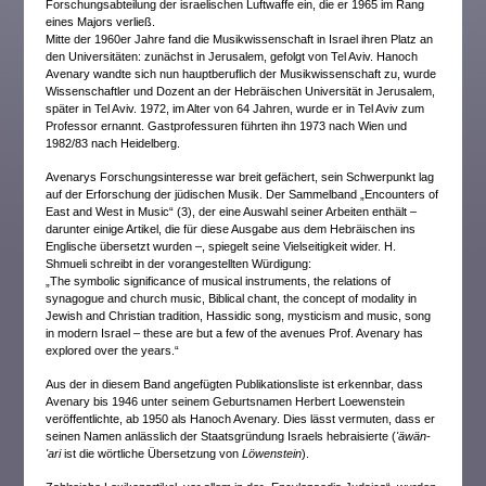
Forschungsabteilung der israelischen Luftwaffe ein, die er 1965 im Rang
eines Majors verließ.
Mitte der 1960er Jahre fand die Musikwissenschaft in Israel ihren Platz an
den Universitäten: zunächst in Jerusalem, gefolgt von Tel Aviv. Hanoch
Avenary wandte sich nun hauptberuflich der Musikwissenschaft zu, wurde
Wissenschaftler und Dozent an der Hebräischen Universität in Jerusalem,
später in Tel Aviv. 1972, im Alter von 64 Jahren, wurde er in Tel Aviv zum
Professor ernannt. Gastprofessuren führten ihn 1973 nach Wien und
1982/83 nach Heidelberg.
Avenarys Forschungsinteresse war breit gefächert, sein Schwerpunkt lag
auf der Erforschung der jüdischen Musik. Der Sammelband „Encounters of
East and West in Music“ (3), der eine Auswahl seiner Arbeiten enthält –
darunter einige Artikel, die für diese Ausgabe aus dem Hebräischen ins
Englische übersetzt wurden –, spiegelt seine Vielseitigkeit wider. H.
Shmueli schreibt in der vorangestellten Würdigung:
„The symbolic significance of musical instruments, the relations of
synagogue and church music, Biblical chant, the concept of modality in
Jewish and Christian tradition, Hassidic song, mysticism and music, song
in modern Israel – these are but a few of the avenues Prof. Avenary has
explored over the years.“
Aus der in diesem Band angefügten Publikationsliste ist erkennbar, dass
Avenary bis 1946 unter seinem Geburtsnamen Herbert Loewenstein
veröffentlichte, ab 1950 als Hanoch Avenary. Dies lässt vermuten, dass er
seinen Namen anlässlich der Staatsgründung Israels hebraisierte (
'äwän-
'ari
ist die wörtliche Übersetzung von
Löwenstein
).